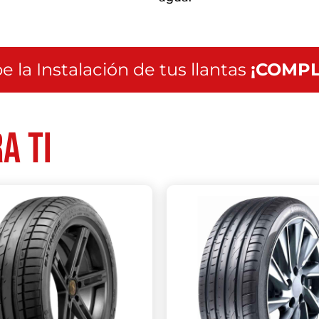
e la Instalación de tus llantas
¡COMPL
a ti