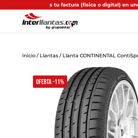
u factura (física o digital) en uno de nuestros puntos
Inicio
/
Llantas
/ Llanta CONTINENTAL ContiSpo
OFERTA -11%