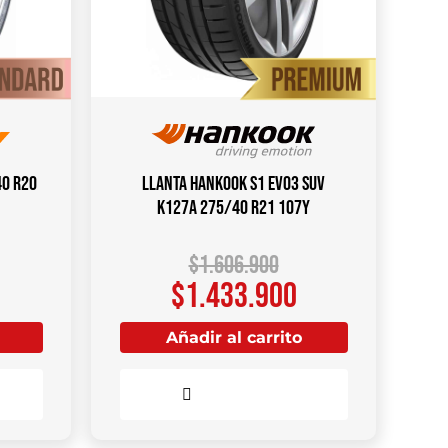
40 R20
Llanta HANKOOK S1 Evo3 SUV
K127A 275/40 R21 107Y
$
1.606.900
$
1.433.900
Añadir al carrito
Comparar