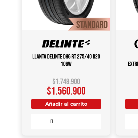
Llanta DELINTE DH6 RT 275/40 R20
106W
Extr
$
1.748.900
$
1.560.900
Añadir al carrito
Comparar