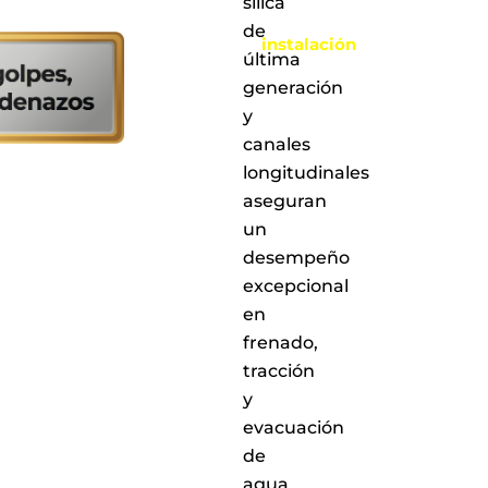
sílica
realizar
la
de
instalación
última
en
cualquiera
generación
de
y
nuestros
canales
puntos
de
longitudinales
servicio
aseguran
a
un
nivel
nacional
desempeño
excepcional
en
frenado,
tracción
y
evacuación
de
agua.