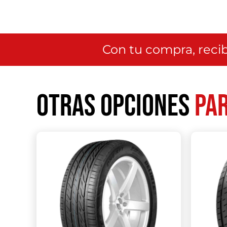
Con tu compra, recib
Otras opciones
par