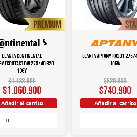
Llanta CONTINENTAL
Llanta APTANY RA301 275/
emeContact DW 275/40 R20
106W
106Y
$
1.188.900
$
829.900
$
1.060.900
$
740.900
Añadir al carrito
Añadir al carrito
Comparar
Comparar