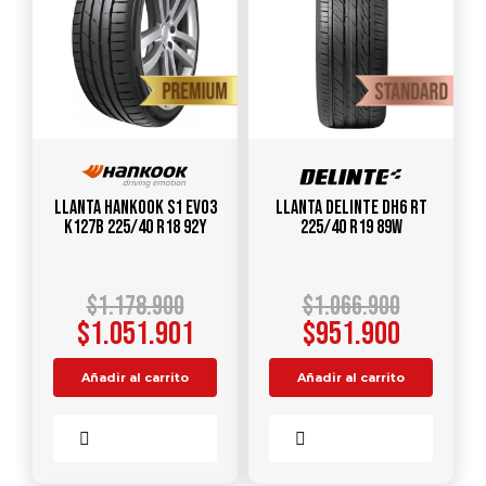
Llanta HANKOOK S1 Evo3
Llanta DELINTE DH6 RT
K127B 225/40 R18 92Y
225/40 R19 89W
$
1.178.900
$
1.066.900
$
1.051.901
$
951.900
Añadir al carrito
Añadir al carrito
Comparar
Comparar