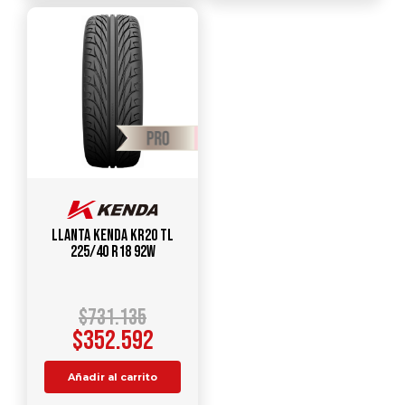
Llanta KENDA KR20 TL
225/40 R18 92W
$
731.135
$
352.592
Añadir al carrito