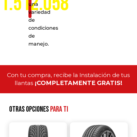
1.512.058
una
variedad
de
condiciones
de
manejo.
Con tu compra, recibe la Instalación de tus
llantas
¡COMPLETAMENTE GRATIS!
Otras opciones
para ti