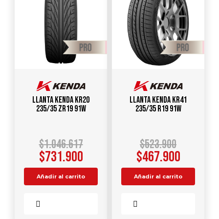
Llanta KENDA KR20
Llanta KENDA KR41
235/35 ZR19 91W
235/35 R19 91W
$
1.046.617
$
523.900
$
731.900
$
467.900
Añadir al carrito
Añadir al carrito
Comparar
Comparar