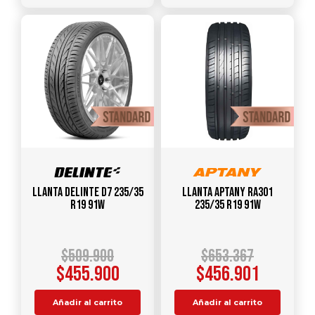
Llanta DELINTE D7 235/35
Llanta APTANY RA301
R19 91W
235/35 R19 91W
$
509.900
$
653.367
$
455.900
$
456.901
Añadir al carrito
Añadir al carrito