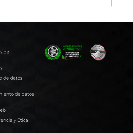
es de
es
to de datos
miento de datos
Web
encia y Ética