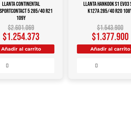
Llanta CONTINENTAL
Llanta HANKOOK S1 Evo3 
SportContact 5 285/40 R21
K127A 285/40 R20 108
109Y
$
2.601.069
$
1.543.900
$
1.254.373
$
1.377.900
Añadir al carrito
Añadir al carrito
Comparar
Comparar