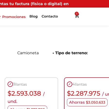
física o digital) en uno de nuestros puntos propios, r
0
Blog
Contacto
Promociones
Camioneta
• Tipo de terreno:
3
4
llantas
llantas
✓
✓
$
2.593.038
$
2.287.975
/
/ u
und.
Ahorras
$
3.050.633