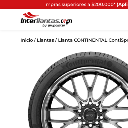
por compras superiores a $200.000*
(Aplican Términos y
Inicio
/
Llantas
/ Llanta CONTINENTAL ContiSpo