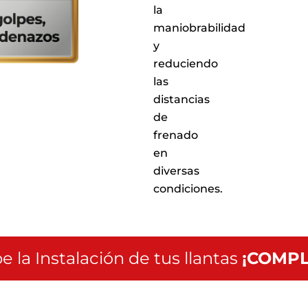
nuestros
la
puntos
maniobrabilidad
de
y
servicio
a
reduciendo
nivel
las
nacional
distancias
de
frenado
en
diversas
condiciones.
e la Instalación de tus llantas
¡COMPL