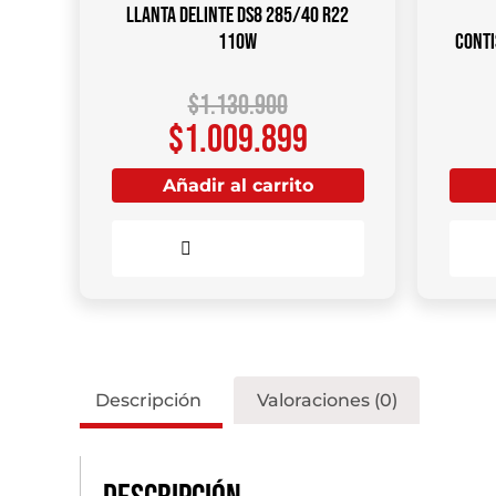
Llanta DELINTE DS8 285/40 R22
110W
Conti
$
1.130.900
$
1.009.899
Añadir al carrito
Comparar
Descripción
Valoraciones (0)