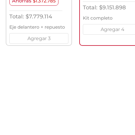
Ahorras
$
1.372.785
Total:
$
9.151.898
Total:
$
7.779.114
Kit completo
Eje delantero + repuesto
Agregar 4
Agregar 3