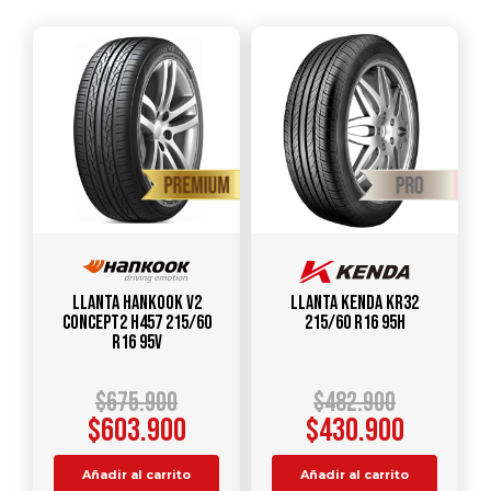
Llanta HANKOOK V2
Llanta KENDA KR32
Concept2 H457 215/60
215/60 R16 95H
R16 95V
$
675.900
$
482.900
$
603.900
$
430.900
Añadir al carrito
Añadir al carrito