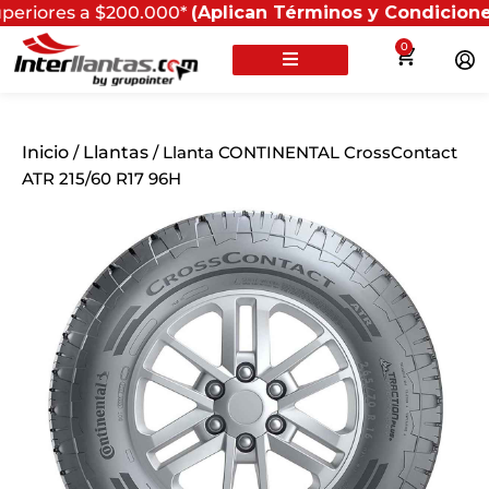
s a $200.000*
(Aplican Términos y Condiciones) - Recu
0
Inicio
/
Llantas
/ Llanta CONTINENTAL CrossContact
ATR 215/60 R17 96H