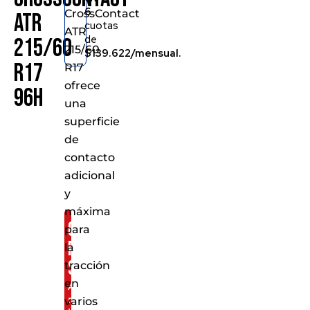
6
CrossContact
ATR
cuotas
ATR
de
215/60
215/60
$139.622/mensual.
R17
R17
ofrece
96H
una
superficie
de
contacto
adicional
y
máxima
Consíguelo
para
por
la
solo:
tracción
en
Al
realizar
varios