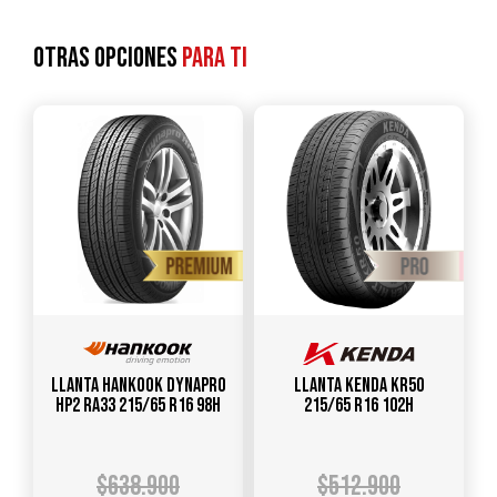
Otras opciones
para ti
Llanta HANKOOK Dynapro
Llanta KENDA KR50
HP2 RA33 215/65 R16 98H
215/65 R16 102H
$
638.900
$
512.900