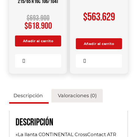
215/65 R16C 106/104T
$
563.629
$
693.900
$
618.900
Añadir al carrito
Añadir al carrito
Comparar
Comparar
Descripción
Valoraciones (0)
Descripción
«La llanta CONTINENTAL CrossContact ATR