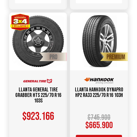
Llanta GENERAL TIRE
Llanta HANKOOK Dynapro
Grabber HTS 225/70 R16
HP2 RA33 225/70 R16 103H
103S
$
923.166
$
745.900
$
665.900