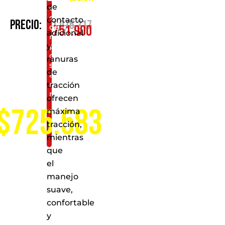
de
en
cualquiera
contacto
$
1.075.217
Precio:
$
751.900
de
adicional
nuestros
y
puntos
de
ranuras
servicio
de
a
nivel
tracción
nacional
ofrecen
$725.583
máxima
tracción,
mientras
que
el
manejo
suave,
confortable
y