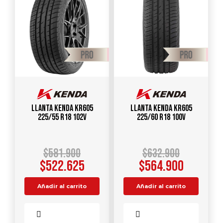
Llanta KENDA KR605
Llanta KENDA KR605
225/55 R18 102V
225/60 R18 100V
$
581.900
$
632.900
$
522.625
$
564.900
Añadir al carrito
Añadir al carrito
Comparar
Comparar