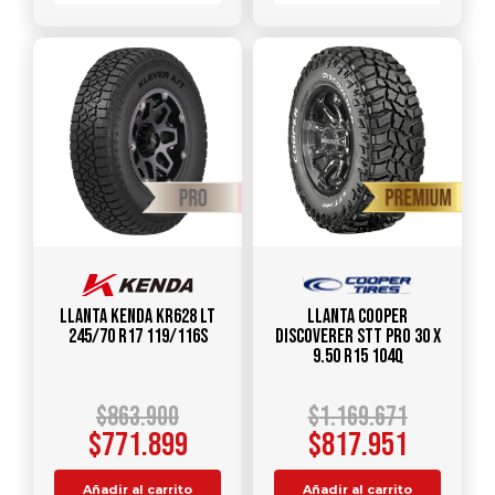
Llanta KENDA KR628 LT
Llanta COOPER
245/70 R17 119/116S
DISCOVERER STT PRO 30 X
9.50 R15 104Q
$
863.900
$
1.169.671
$
771.899
$
817.951
Añadir al carrito
Añadir al carrito