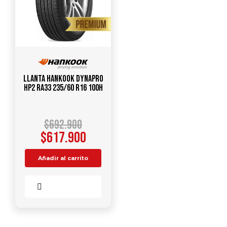
Llanta HANKOOK Dynapro
HP2 RA33 235/60 R16 100H
$
692.900
$
617.900
Añadir al carrito
Comparar