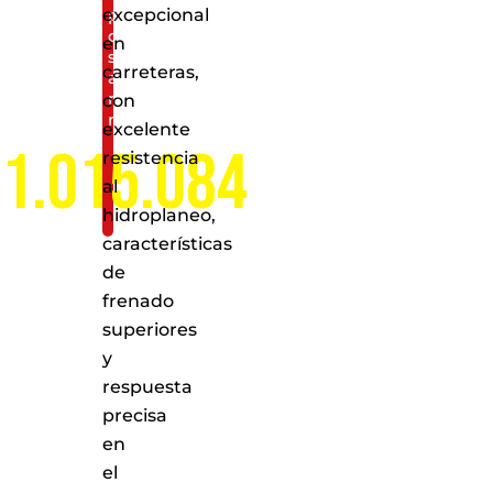
excepcional
puntos
de
en
servicio
carreteras,
a
nivel
con
nacional
excelente
1.015.084
resistencia
al
hidroplaneo,
características
de
frenado
superiores
y
respuesta
precisa
en
el