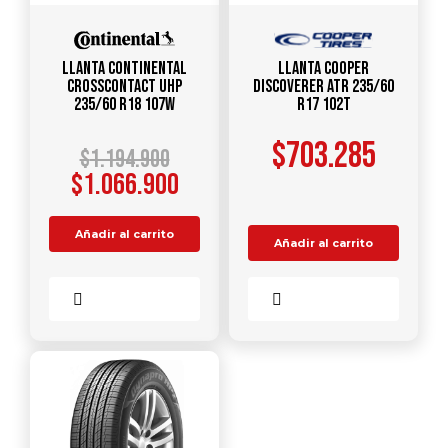
Llanta CONTINENTAL
Llanta COOPER
CrossContact UHP
Discoverer ATR 235/60
235/60 R18 107W
R17 102T
$
703.285
$
1.194.900
$
1.066.900
Añadir al carrito
Añadir al carrito
Comparar
Comparar