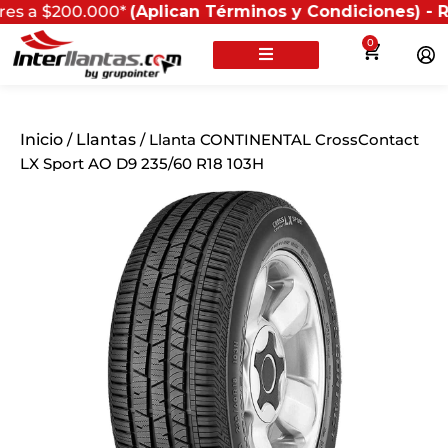
00.000*
(Aplican Términos y Condiciones) - Recuerda q
0
Inicio
/
Llantas
/ Llanta CONTINENTAL CrossContact
LX Sport AO D9 235/60 R18 103H