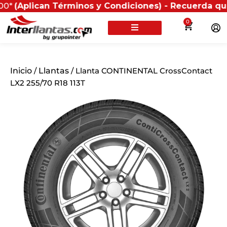
can Términos y Condiciones) - Recuerda que si presen
0
Inicio
/
Llantas
/ Llanta CONTINENTAL CrossContact
LX2 255/70 R18 113T