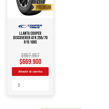
Llanta COOPER
Discoverer ATR 255/70
R15 108S
$
957.957
$
669.900
Añadir al carrito
Comparar