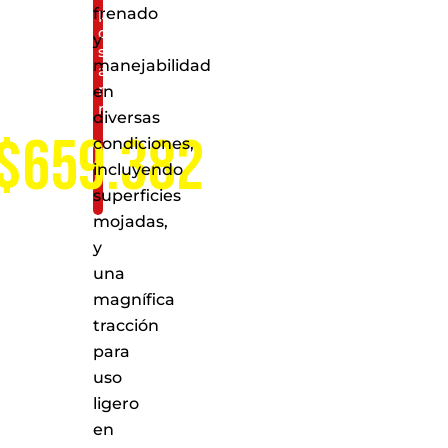
frenado
puntos
de
y
servicio
manejabilidad
a
nivel
en
nacional
diversas
$659.382
condiciones,
incluyendo
superficies
mojadas,
y
una
magnífica
tracción
para
uso
ligero
en