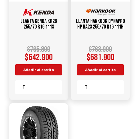
Llanta KENDA KR28
Llanta HANKOOK Dynapro
255/70 R16 111S
HP RA23 255/70 R16 111H
$
765.899
$
763.900
$
642.900
$
681.900
Añadir al carrito
Añadir al carrito
Comparar
Comparar