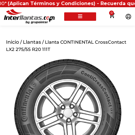
an Términos y Condiciones) - Recuerda que si present
0
Inicio
/
Llantas
/ Llanta CONTINENTAL CrossContact
LX2 275/55 R20 111T