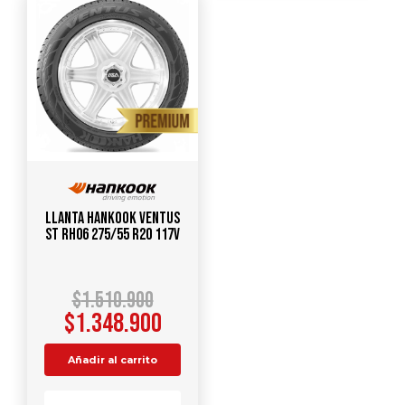
Llanta HANKOOK Ventus
ST RH06 275/55 R20 117V
$
1.510.900
$
1.348.900
Añadir al carrito