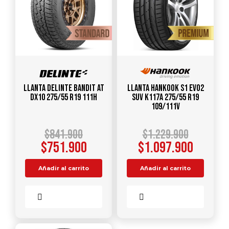
Llanta DELINTE Bandit AT
Llanta HANKOOK S1 Evo2
DX10 275/55 R19 111H
SUV K117A 275/55 R19
109/111V
$
841.900
$
1.229.900
$
751.900
$
1.097.900
Añadir al carrito
Añadir al carrito
Comparar
Comparar