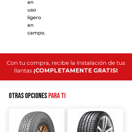
en
uso
ligero
en
campo.
Con tu compra, recibe la Instalación de tus
llantas
¡COMPLETAMENTE GRATIS!
Otras opciones
para ti