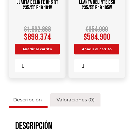
Llanta DELINTE DH6 RT
Llanta DELINTE DS8
235/55 R19 101V
235/55 R19 105W
$
1.862.868
$
654.900
$
898.374
$
584.900
Añadir al carrito
Añadir al carrito
Comparar
Comparar
Descripción
Valoraciones (0)
Descripción