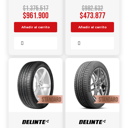
$
1.375.517
$
982.632
$
961.900
$
473.877
Añadir al carrito
Añadir al carrito
Comparar
Comparar