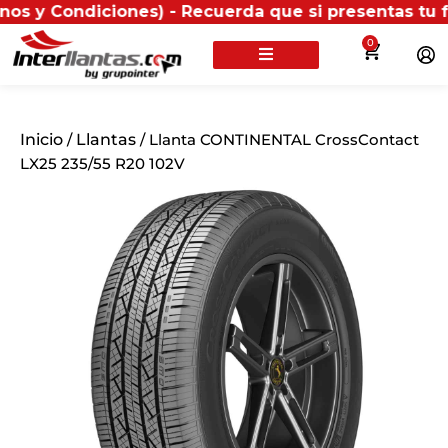
ndiciones) - Recuerda que si presentas tu factura (fí
0
Inicio
/
Llantas
/ Llanta CONTINENTAL CrossContact
LX25 235/55 R20 102V