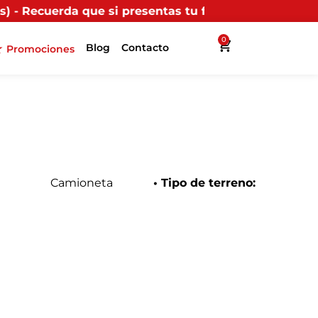
resentas tu factura (física o digital) en uno de nues
0
Blog
Contacto
Promociones
Camioneta
• Tipo de terreno: