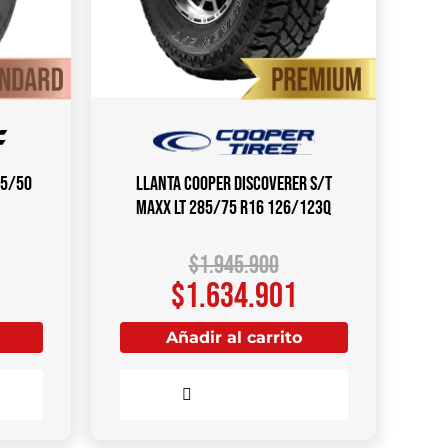
65/50
Llanta COOPER DISCOVERER S/T
MAXX LT 285/75 R16 126/123Q
$
1.945.900
$
1.634.901
Añadir al carrito
Comparar