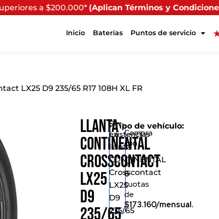
0*
(Aplican Términos y Condiciones) - Recuerda que si p
Inicio
Baterías
Puntos de servicio
tact LX25 D9 235/65 R17 108H XL FR
Llanta
Sin
• Tipo de vehículo:
Compra
existencias
La
CONTINENTAL
con
llanta
Crosscontact
CONTINENTAL
en
Crosscontact
6
LX25
cuotas
LX25
D9
de
D9
$173.160/mensual.
235/65
235/65