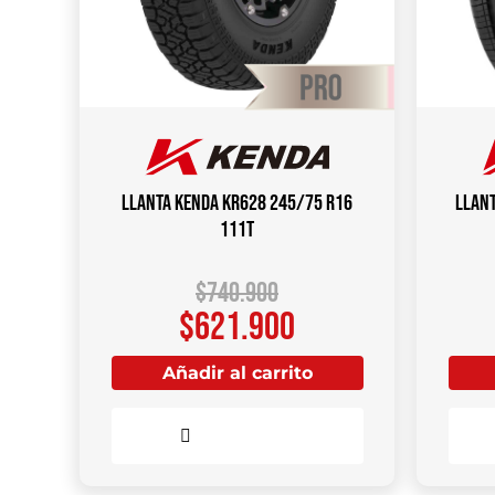
Llanta KENDA KR628 245/75 R16
Llant
111T
$
740.900
$
621.900
Añadir al carrito
Comparar