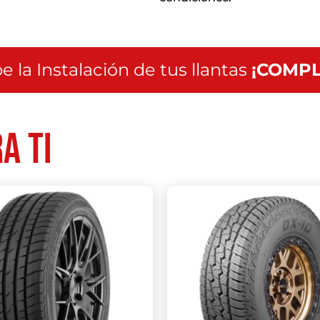
e la Instalación de tus llantas
¡COMPL
a ti