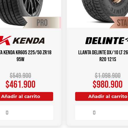
a KENDA KR605 225/50 ZR18
Llanta DELINTE DX/10 LT 2
95W
R20 121S
$
549.900
$
1.098.900
$
461.900
$
980.900
Añadir al carrito
Añadir al carrito
Comparar
Comparar