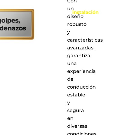
Con
realizar
la
un
instalación
diseño
en
cualquiera
robusto
de
y
nuestros
características
puntos
de
avanzadas,
servicio
garantiza
a
una
nivel
nacional
experiencia
de
conducción
estable
y
segura
en
diversas
condiciones.