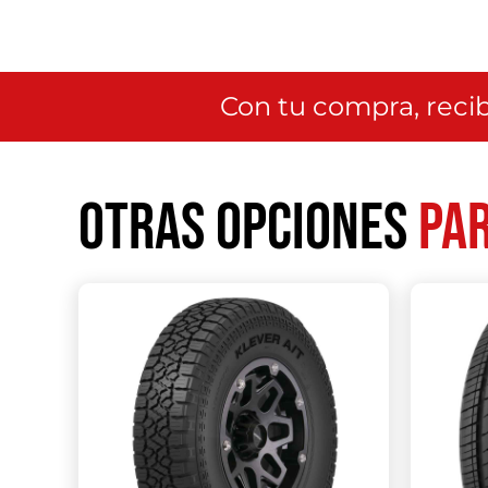
Con tu compra, recib
Otras opciones
par