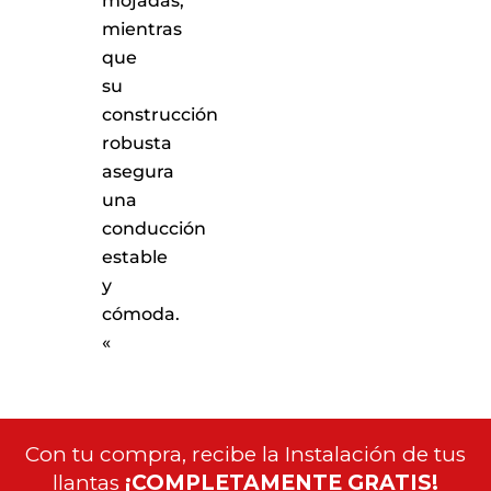
mojadas,
mientras
que
su
construcción
robusta
asegura
una
conducción
estable
y
cómoda.
«
Con tu compra, recibe la Instalación de tus
llantas
¡COMPLETAMENTE GRATIS!