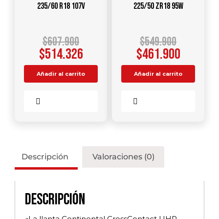
235/60 R18 107V
225/50 ZR18 95W
$
607.900
$
549.900
$
514.326
$
461.900
Añadir al carrito
Añadir al carrito
Comparar
Comparar
Descripción
Valoraciones (0)
Descripción
«La llanta Continental CrossContact UHP