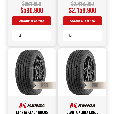
$
661.899
$
2.418.900
$
590.900
$
2.158.900
Añadir al carrito
Añadir al carrito
Comparar
Comparar
Llanta KENDA KR605
Llanta KENDA KR605