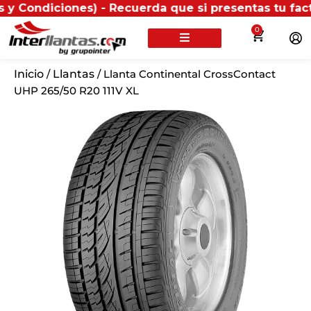
ones) - Recuerda que si presentas tu factura (física
0
Inicio
/
Llantas
/ Llanta Continental CrossContact
UHP 265/50 R20 111V XL