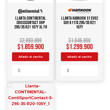
Llanta CONTINENTAL
Llanta HANKOOK S1 Evo2
CrossContact UHP
SUV K117A 295/35 R21
295/35 R21 107Y XL FR
107Y
$
2.083.899
$
1.546.900
$
1.859.900
$
1.299.900
Añadir al carrito
Añadir al carrito
Comparar
Comparar