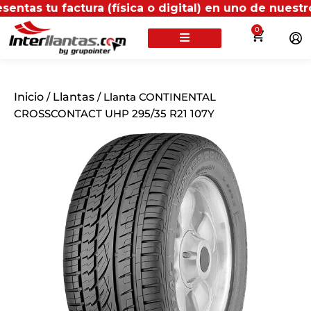
 factura (física o digital) en uno de nuestros punto
0
Inicio
/
Llantas
/ Llanta CONTINENTAL
CROSSCONTACT UHP 295/35 R21 107Y