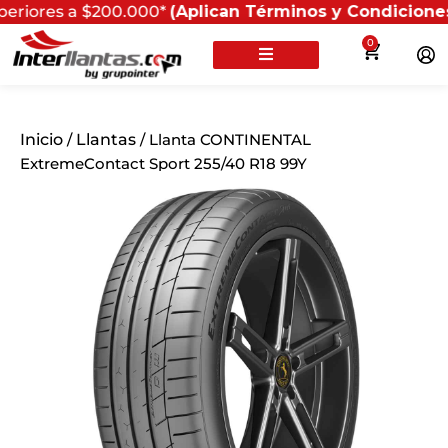
s a $200.000*
(Aplican Términos y Condiciones) - Recu
0
Inicio
/
Llantas
/ Llanta CONTINENTAL
ExtremeContact Sport 255/40 R18 99Y