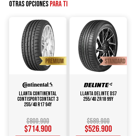
Otras opciones
para ti
Llanta CONTINENTAL
Llanta DELINTE DS7
ContiSportContact 3
255/40 ZR18 99Y
255/40 R17 94Y
$
800.900
$
589.900
$
714.900
$
526.900