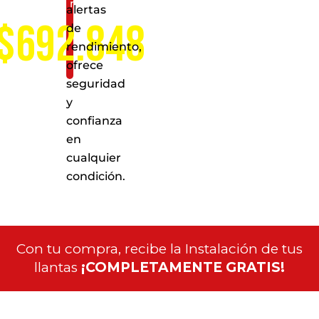
nacional
alertas
$692.848
de
rendimiento,
ofrece
seguridad
y
confianza
en
cualquier
condición.
Con tu compra, recibe la Instalación de tus
llantas
¡COMPLETAMENTE GRATIS!