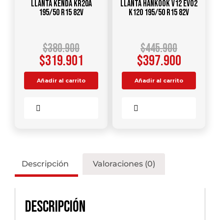
Llanta KENDA KR20A
Llanta HANKOOK V12 Evo2
195/50 R15 82V
K120 195/50 R15 82V
$
380.900
$
445.900
$
319.901
$
397.900
Añadir al carrito
Añadir al carrito
Comparar
Comparar
Descripción
Valoraciones (0)
Descripción