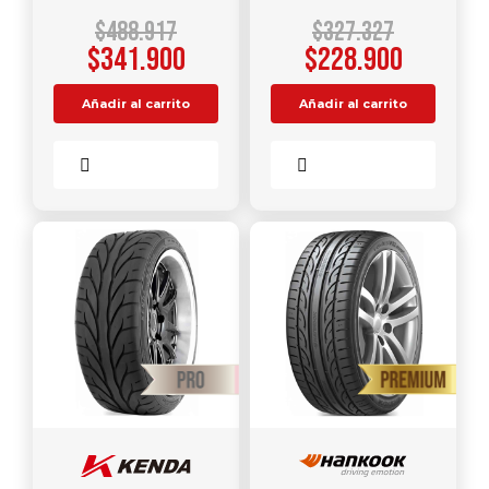
$
488.917
$
327.327
$
341.900
$
228.900
Añadir al carrito
Añadir al carrito
Comparar
Comparar