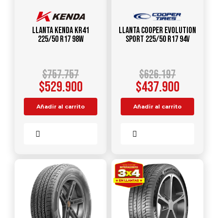
Llanta KENDA KR41
Llanta COOPER Evolution
225/50 R17 98W
Sport 225/50 R17 94V
$
757.757
$
626.197
$
529.900
$
437.900
Añadir al carrito
Añadir al carrito
Comparar
Comparar