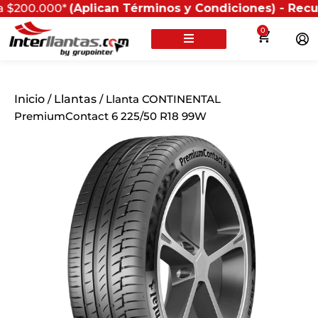
00*
(Aplican Términos y Condiciones) - Recuerda que si
0
Inicio
/
Llantas
/ Llanta CONTINENTAL
PremiumContact 6 225/50 R18 99W