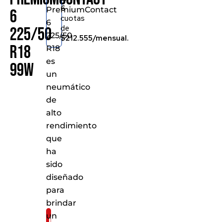
6
PremiumContact
6
cuotas
6
de
225/50
225/50
$212.555/mensual.
R18
R18
es
99W
un
neumático
de
alto
rendimiento
que
ha
sido
diseñado
para
brindar
un