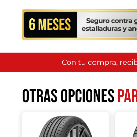
Con tu compra, recib
Otras opciones
par