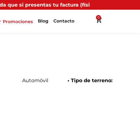
as tu factura (física o digital) en uno de nuestros pu
0
Blog
Contacto
Promociones
Automóvil
• Tipo de terreno: