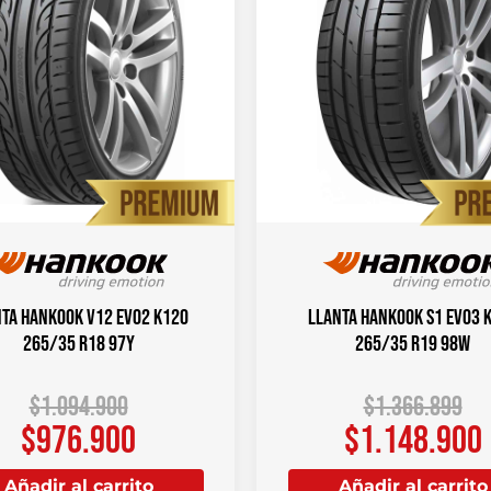
ta HANKOOK V12 Evo2 K120
Llanta HANKOOK S1 Evo3 
265/35 R18 97Y
265/35 R19 98W
$
1.094.900
$
1.366.899
$
976.900
$
1.148.900
Añadir al carrito
Añadir al carrito