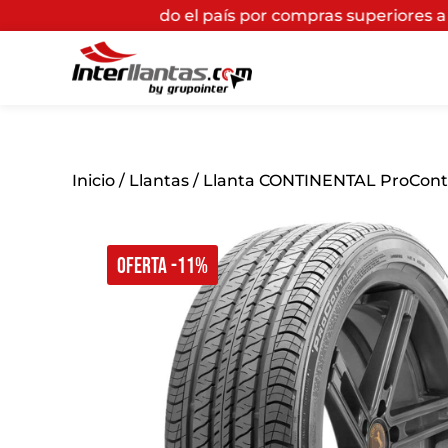
a todo el país por compras superiores a $200.000*
(Apl
Inicio
/
Llantas
/ Llanta CONTINENTAL ProConta
OFERTA -11%