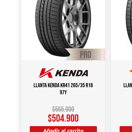
Llanta KENDA KR41 265/35 R18
Llan
97Y
$
565.900
$
504.900
Añadir al carrito