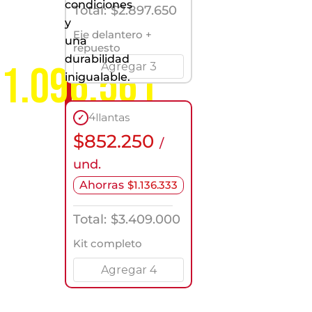
condiciones
servicio
Total:
$
2.897.650
a
y
nivel
Eje delantero +
una
nacional
repuesto
durabilidad
1.096.561
Agregar 3
inigualable.
4
llantas
✓
$
852.250
/
und.
Ahorras
$
1.136.333
Total:
$
3.409.000
Kit completo
Agregar 4