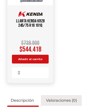
Llanta KENDA KR28
245/75 R16 101Q
$
738.900
$
544.418
Añadir al carrito
Comparar
Descripción
Valoraciones (0)