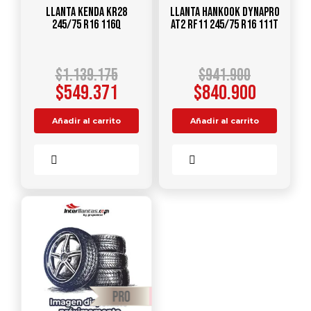
Llanta KENDA KR28
Llanta HANKOOK Dynapro
245/75 R16 116Q
AT2 RF11 245/75 R16 111T
$
1.139.175
$
941.900
$
549.371
$
840.900
Añadir al carrito
Añadir al carrito
Comparar
Comparar