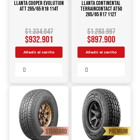
Llanta COOPER Evolution
Llanta CONTINENTAL
ATT 265/65 R18 114T
TerrainContact AT50
265/65 R17 112T
$
1.334.047
$
1.283.997
$
932.901
$
897.900
Añadir al carrito
Añadir al carrito
Comparar
Comparar