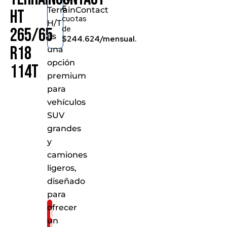
6
TerrainContact
HT
cuotas
H/T
de
265/65
es
$244.624/mensual.
R18
una
opción
114T
premium
para
vehículos
SUV
grandes
y
camiones
ligeros,
diseñado
para
ofrecer
Consíguelo
un