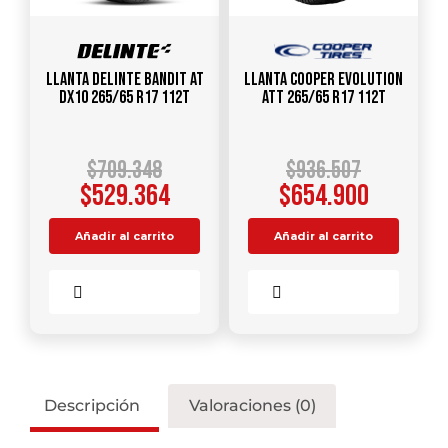
Llanta DELINTE Bandit AT
Llanta COOPER Evolution
DX10 265/65 R17 112T
ATT 265/65 R17 112T
$
709.348
$
936.507
$
529.364
$
654.900
Añadir al carrito
Añadir al carrito
Comparar
Comparar
Descripción
Valoraciones (0)