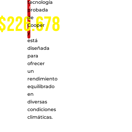
nivel
tecnología
nacional
probada
$226.678
de
Cooper
y
está
diseñada
para
ofrecer
un
rendimiento
equilibrado
en
diversas
condiciones
climáticas.