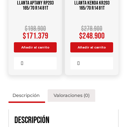
Llanta APTANY RP203
Llanta KENDA KR203
165/70 R14 81T
165/70 R14 81T
$
198.900
$
278.900
$
171.379
$
248.900
Añadir al carrito
Añadir al carrito
Comparar
Comparar
Descripción
Valoraciones (0)
Descripción