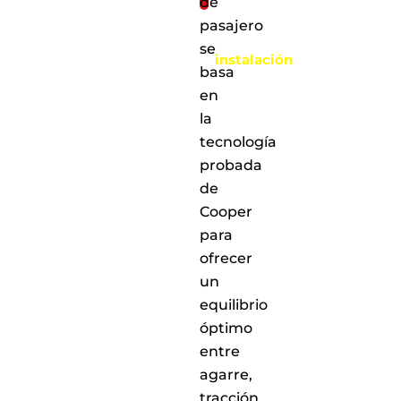
de
Al
pasajero
realizar
la
se
instalación
basa
en
cualquiera
en
de
la
nuestros
tecnología
puntos
de
probada
servicio
de
a
Cooper
nivel
nacional
para
ofrecer
un
equilibrio
óptimo
entre
agarre,
tracción