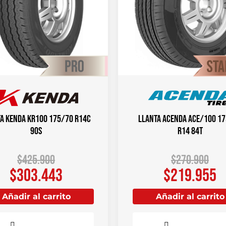
a KENDA KR100 175/70 R14C
Llanta ACENDA ACE/100 1
90S
R14 84T
$
425.900
$
270.900
$
303.443
$
219.955
Añadir al carrito
Añadir al carrito
Comparar
Comparar