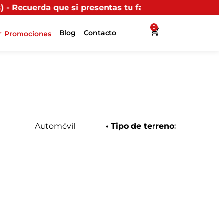
resentas tu factura (física o digital) en uno de nuest
0
Blog
Contacto
Promociones
Automóvil
• Tipo de terreno: