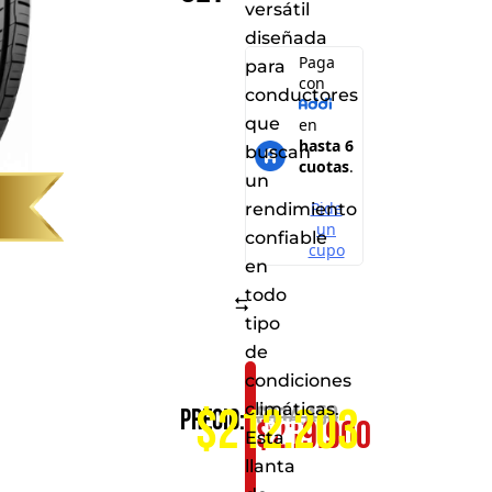
versátil
diseñada
para
conductores
que
buscan
un
rendimiento
confiable
en
todo
Comparar
tipo
de
condiciones
Consíguelo
climáticas.
$212.203
$
314.458
Precio:
$
219.900
por
Esta
solo:
llanta