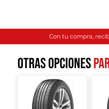
Con tu compra, recib
Otras opciones
par