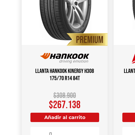
Llanta HANKOOK Kinergy H308
Llant
175/70 R14 84T
$
308.900
$
267.138
Añadir al carrito
Comparar