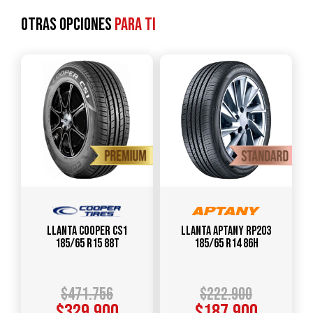
Otras opciones
para ti
Llanta COOPER CS1
Llanta APTANY RP203
185/65 R15 88T
185/65 R14 86H
$
471.756
$
222.900
$
329.900
$
187.900