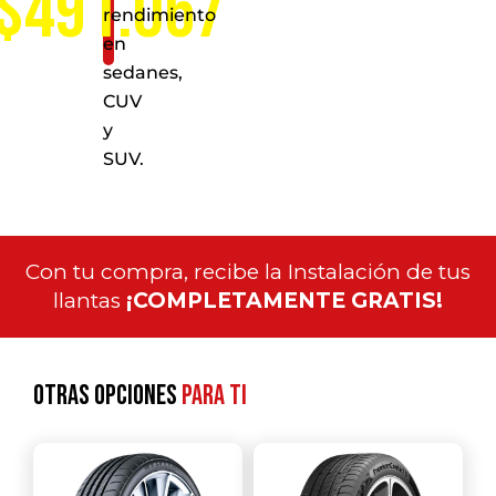
$491.067
rendimiento
en
sedanes,
CUV
y
SUV.
Con tu compra, recibe la Instalación de tus
llantas
¡COMPLETAMENTE GRATIS!
Otras opciones
para ti