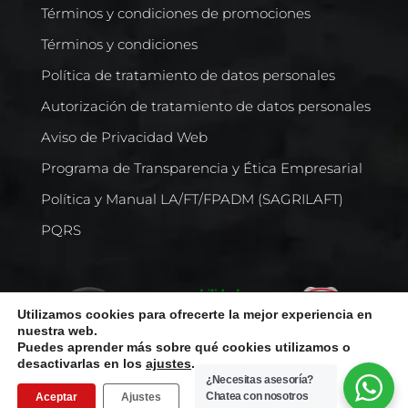
Términos y condiciones de promociones
Términos y condiciones
Política de tratamiento de datos personales
Autorización de tratamiento de datos personales
Aviso de Privacidad Web
Programa de Transparencia y Ética Empresarial
Política y Manual LA/FT/FPADM (SAGRILAFT)
PQRS
Utilizamos cookies para ofrecerte la mejor experiencia en
nuestra web.
Puedes aprender más sobre qué cookies utilizamos o
desactivarlas en los
ajustes
.
¿Necesitas asesoría?
Chatea con nosotros
Aceptar
Ajustes
Todos los derechos reservados © Comercializadora Internacional