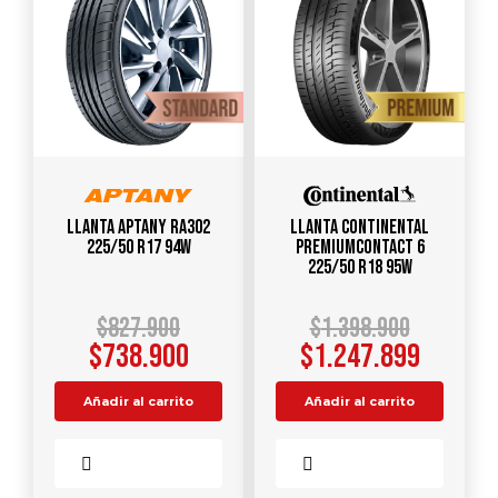
Llanta APTANY RA302
Llanta CONTINENTAL
225/50 R17 94W
PremiumContact 6
225/50 R18 95W
$
827.900
$
1.398.900
$
738.900
$
1.247.899
Añadir al carrito
Añadir al carrito
Comparar
Comparar