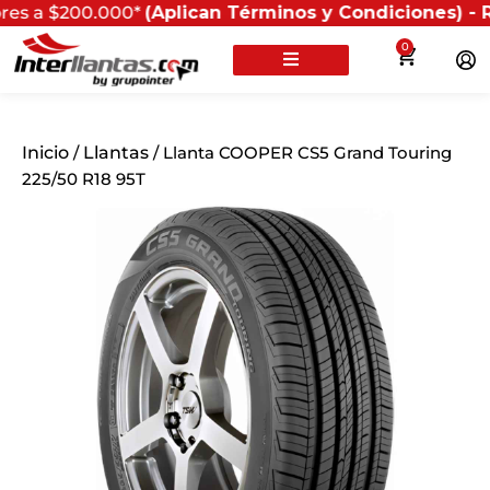
$200.000*
(Aplican Términos y Condiciones) - Recuerda 
0
Inicio
/
Llantas
/ Llanta COOPER CS5 Grand Touring
225/50 R18 95T