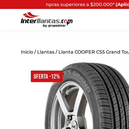
 compras superiores a $200.000*
(Aplican Términos y Con
Inicio
/
Llantas
/ Llanta COOPER CS5 Grand Tou
OFERTA -12%