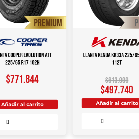
nta COOPER Evolution ATT
Llanta KENDA KR33A 225/6
225/65 R17 102H
112T
$
771.844
$
613.900
$
497.740
Añadir al carrito
Añadir al carrito
Comparar
Comparar