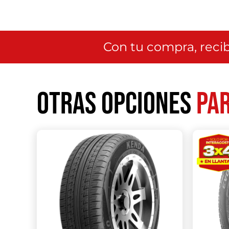
Con tu compra, recib
Otras opciones
par