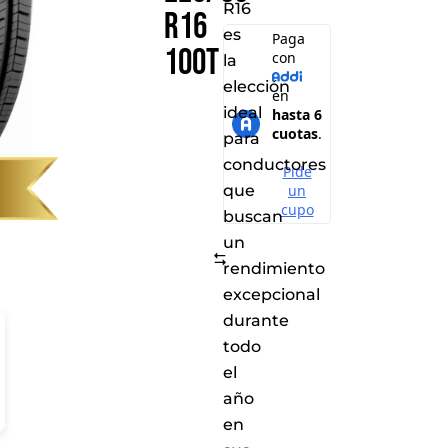
R16
R16
es
100T
la
elección
ideal
para
conductores
que
buscan
un
Comparar
rendimiento
excepcional
durante
todo
el
año
en