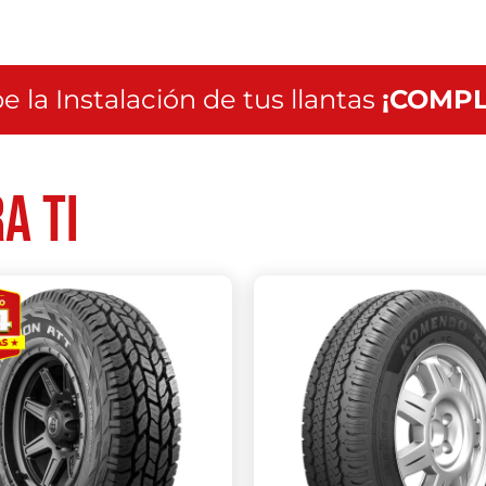
e la Instalación de tus llantas
¡COMPL
a ti