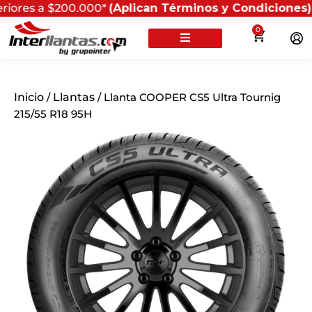
 $200.000*
(Aplican Términos y Condiciones) - Recuerda
0
Inicio
/
Llantas
/ Llanta COOPER CS5 Ultra Tournig
215/55 R18 95H