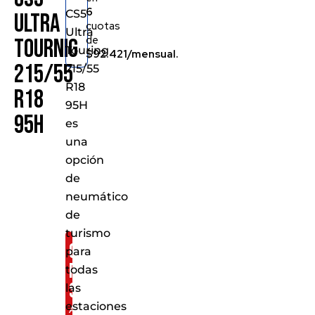
6
CS5
Ultra
cuotas
Ultra
de
Tournig
Touring
$92.421/mensual.
215/55
215/55
R18
R18
95H
95H
es
una
opción
de
neumático
de
turismo
Consíguelo
para
por
todas
solo:
las
estaciones
Al