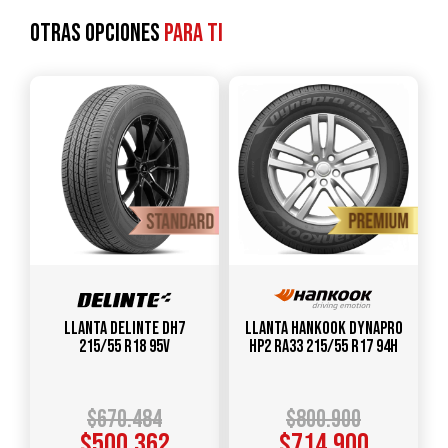
Otras opciones
para ti
Llanta DELINTE DH7
Llanta HANKOOK Dynapro
215/55 R18 95V
HP2 RA33 215/55 R17 94H
$
670.484
$
800.900
$
500.362
$
714.900