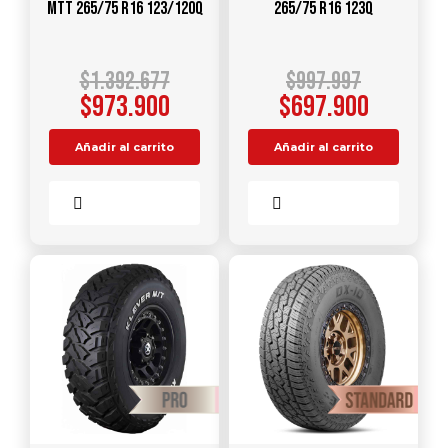
MTT 265/75 R16 123/120Q
265/75 R16 123Q
$
1.392.677
$
997.997
$
973.900
$
697.900
Añadir al carrito
Añadir al carrito
Comparar
Comparar