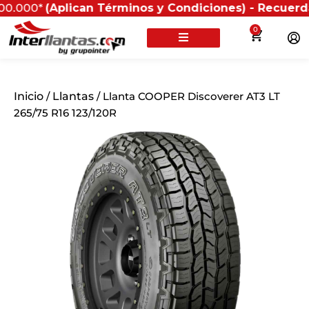
(Aplican Términos y Condiciones) - Recuerda que si pr
0
Inicio
/
Llantas
/ Llanta COOPER Discoverer AT3 LT
265/75 R16 123/120R