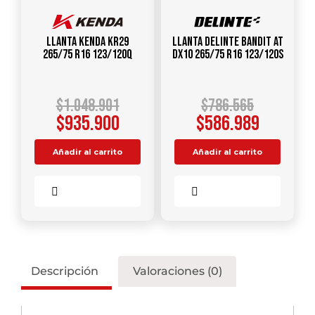
Llanta KENDA KR29
Llanta DELINTE Bandit AT
265/75 R16 123/120Q
DX10 265/75 R16 123/120S
$
1.048.901
$
786.565
$
935.900
$
586.989
Añadir al carrito
Añadir al carrito
Comparar
Comparar
Descripción
Valoraciones (0)