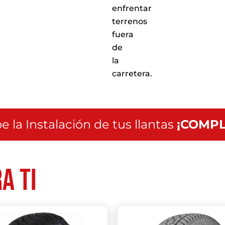
enfrentar
terrenos
fuera
de
la
carretera.
e la Instalación de tus llantas
¡COMPL
a ti