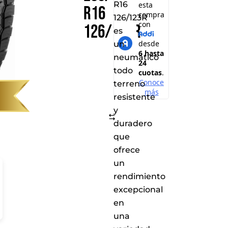
R16
R16
126/123R
126/123R
es
un
neumático
todo
terreno
resistente
y
Comparar
duradero
que
ofrece
un
rendimiento
excepcional
en
una