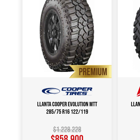
Llanta COOPER Evolution MTT
Llan
285/75 R16 122/119
$
1.228.228
$
858.900