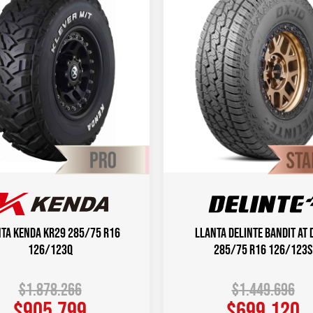
ta KENDA KR29 285/75 R16
Llanta DELINTE Bandit AT 
126/123Q
285/75 R16 126/123S
$
1.878.266
$
1.449.696
$
905.799
$
699.120