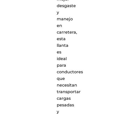
de
desgaste
servicio
a
y
nivel
manejo
nacional
en
carretera,
esta
llanta
es
ideal
para
conductores
que
necesitan
transportar
cargas
pesadas
y