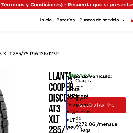
) - Recuerda que si presentas tu factura (física o dig
Inicio
Baterías
Puntos de servicio
 XLT 285/75 R16 126/123R
Llanta
Disponible
• Tipo de vehículo:
Compra
La
COOPER
con
llanta
-
+
Discoverer
COOPER
en
Discoverer
Añadir al carrito
6
AT3
cuotas
AT3
XLT
de
XLT
$279.061/mensual.
285/75
285/75