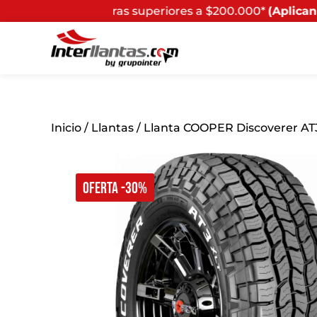
 superiores a $200.000*
(Aplican Términos y Condiciones
Inicio
/
Llantas
/ Llanta COOPER Discoverer AT3
OFERTA -30%