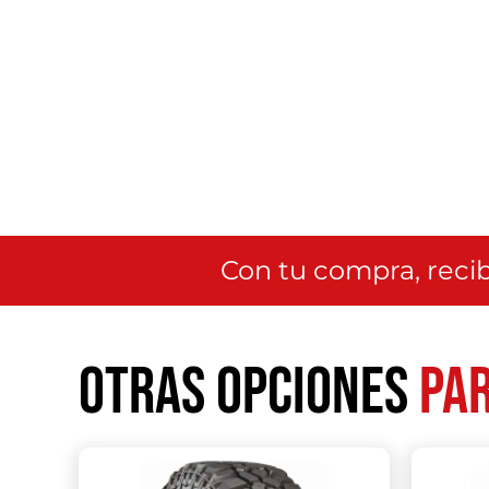
Con tu compra, recib
Otras opciones
par