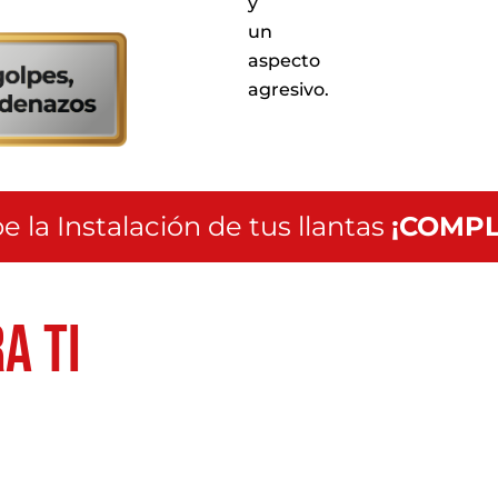
y
servicio
a
un
nivel
aspecto
nacional
agresivo.
e la Instalación de tus llantas
¡COMPL
a ti