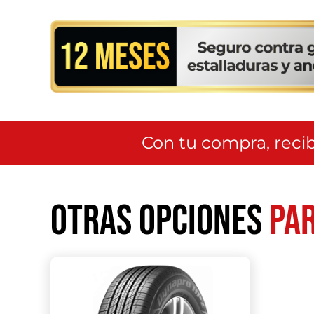
Con tu compra, recib
Otras opciones
par