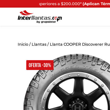
s superiores a $200.000*
(Aplican Términos y Condicione
Inicio
/
Llantas
/ Llanta COOPER Discoverer Ru
OFERTA -30%