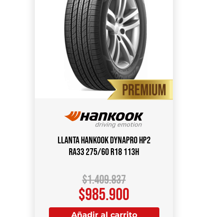
Llanta HANKOOK Dynapro HP2
RA33 275/60 R18 113H
$
1.409.837
$
985.900
Añadir al carrito