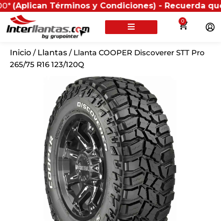
an Términos y Condiciones) - Recuerda que si present
0
Inicio
/
Llantas
/ Llanta COOPER Discoverer STT Pro
265/75 R16 123/120Q