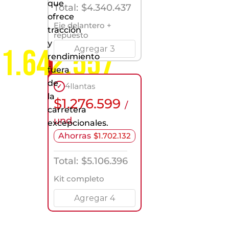
que
servicio
Total:
$
4.340.437
a
ofrece
nivel
Eje delantero +
tracción
nacional
repuesto
y
1.642.557
Agregar 3
rendimiento
fuera
de
4
llantas
✓
la
$
1.276.599
/
carretera
und.
excepcionales.
Ahorras
$
1.702.132
Total:
$
5.106.396
Kit completo
Agregar 4