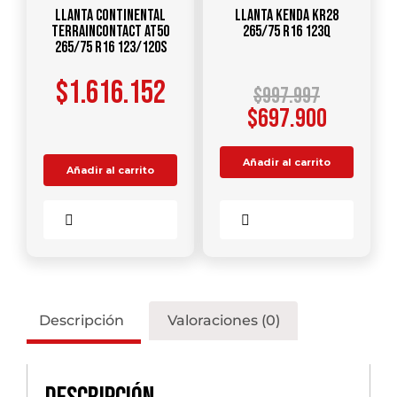
Llanta CONTINENTAL
Llanta KENDA KR28
TerrainContact AT50
265/75 R16 123Q
265/75 R16 123/120S
$
1.616.152
$
997.997
$
697.900
Añadir al carrito
Añadir al carrito
Comparar
Comparar
Descripción
Valoraciones (0)