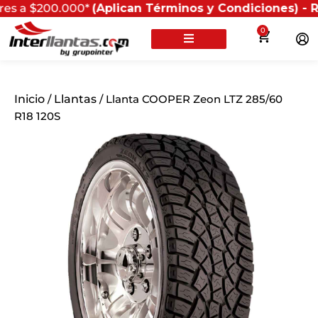
200.000*
(Aplican Términos y Condiciones) - Recuerda 
0
Inicio
/
Llantas
/ Llanta COOPER Zeon LTZ 285/60
R18 120S