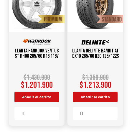
Llanta HANKOOK Ventus
Llanta DELINTE Bandit AT
ST RH06 285/60 R18 116V
DX10 285/60 R20 125/122S
$
1.430.900
$
1.359.900
$
1.201.900
$
1.213.900
Añadir al carrito
Añadir al carrito
Comparar
Comparar