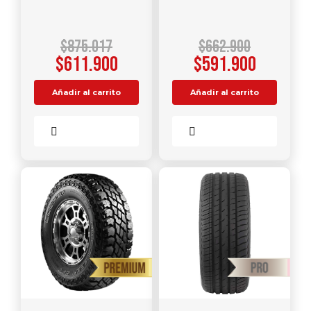
$
875.017
$
662.900
$
611.900
$
591.900
Añadir al carrito
Añadir al carrito
Comparar
Comparar