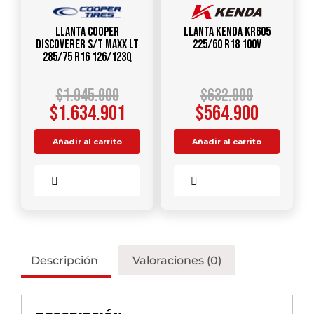
Llanta COOPER
Llanta KENDA KR605
DISCOVERER S/T MAXX LT
225/60 R18 100V
285/75 R16 126/123Q
$
1.945.900
$
632.900
$
1.634.901
$
564.900
Añadir al carrito
Añadir al carrito
Comparar
Comparar
Descripción
Valoraciones (0)