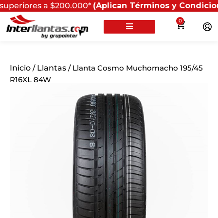
iores a $200.000*
(Aplican Términos y Condiciones) - 
0
Inicio
/
Llantas
/ Llanta Cosmo Muchomacho 195/45
R16XL 84W