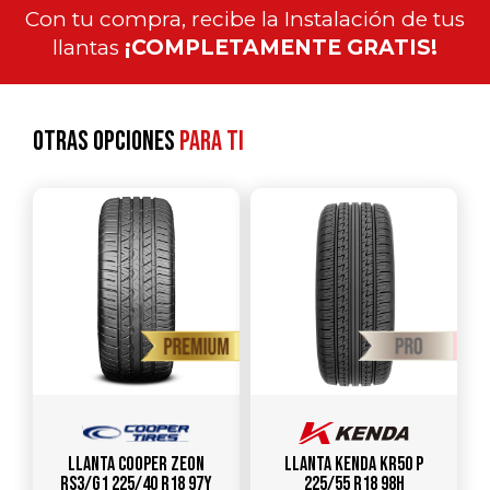
Con tu compra, recibe la Instalación de tus
llantas
¡COMPLETAMENTE GRATIS!
Otras opciones
para ti
Llanta COOPER ZEON
Llanta KENDA KR50 P
RS3/G1 225/40 R18 97Y
225/55 R18 98H