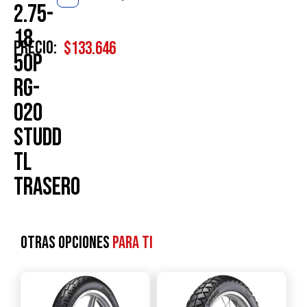
2.75-
18
Precio:
$
133.646
50P
RG-
020
STUDD
TL
TRASERO
Otras opciones
para ti