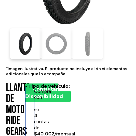
*Imagen ilustrativa. El producto no incluye el rin ni elementos
adicionales que lo acompañe.
Llanta
• Tipo de vehículo:
*Precio
Consultar
Compra
por
de
Disponibilidad
con
llanta
Moto
en
4
RIDE
cuotas
de
GEARS
$40.002/mensual.