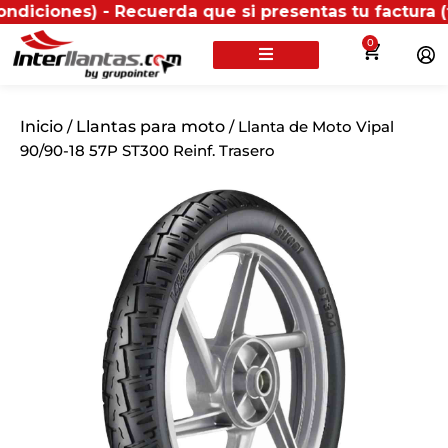
es) - Recuerda que si presentas tu factura (física o
0
Inicio
/
Llantas para moto
/ Llanta de Moto Vipal
90/90-18 57P ST300 Reinf. Trasero