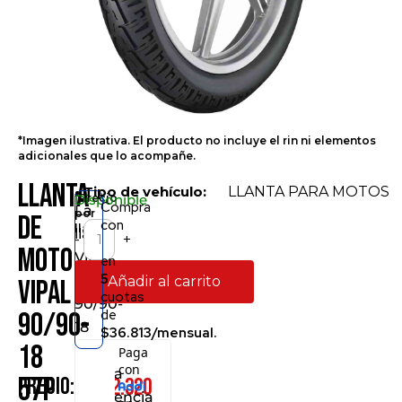
*Imagen ilustrativa. El producto no incluye el rin ni elementos
adicionales que lo acompañe.
Llanta
• Tipo de vehículo:
LLANTA PARA MOTOS
*Precio
Disponible
Compra
La
por
de
con
llanta
llanta
-
+
Moto
Vipal
en
5
ST300
Añadir al carrito
Vipal
cuotas
90/90-
de
90/90-
18
$36.813/mensual.
18
57P
brinda
57P
Precio:
$
152.320
resistencia