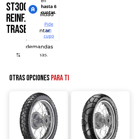
ST300
y
estabilidad
Reinf.
para
Trasero
enfrentar
las
demandas
Comparar
urbanas.
Otras opciones
para ti