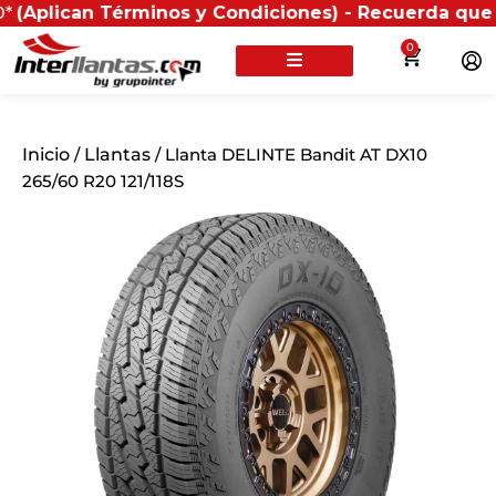
an Términos y Condiciones) - Recuerda que si present
0
Inicio
/
Llantas
/ Llanta DELINTE Bandit AT DX10
265/60 R20 121/118S