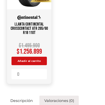
Llanta CONTINENTAL
CrossContact ATR 265/60
R18 110T
$
1.495.900
$
1.256.899
Añadir al carrito
Comparar
Descripción
Valoraciones (0)