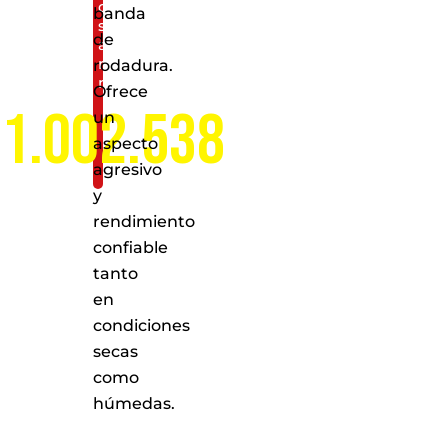
de
banda
servicio
de
a
nivel
rodadura.
nacional
Ofrece
1.002.538
un
aspecto
agresivo
y
rendimiento
confiable
tanto
en
condiciones
secas
como
húmedas.