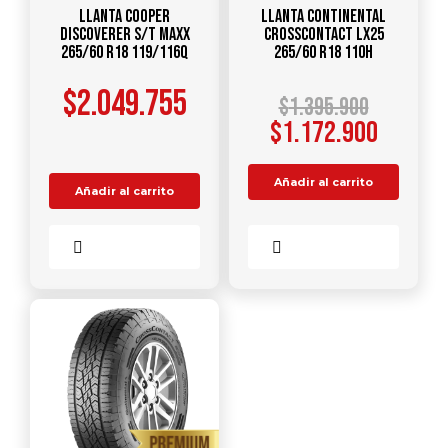
Llanta COOPER
Llanta CONTINENTAL
Discoverer S/T Maxx
CrossContact LX25
265/60 R18 119/116Q
265/60 R18 110H
$
2.049.755
$
1.395.900
$
1.172.900
Añadir al carrito
Añadir al carrito
Comparar
Comparar