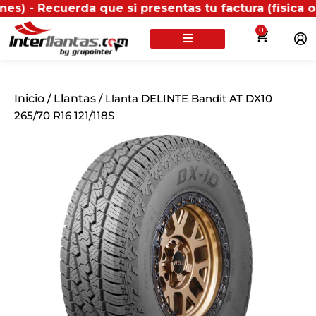
uerda que si presentas tu factura (física o digital) 
0
Inicio
/
Llantas
/ Llanta DELINTE Bandit AT DX10
265/70 R16 121/118S