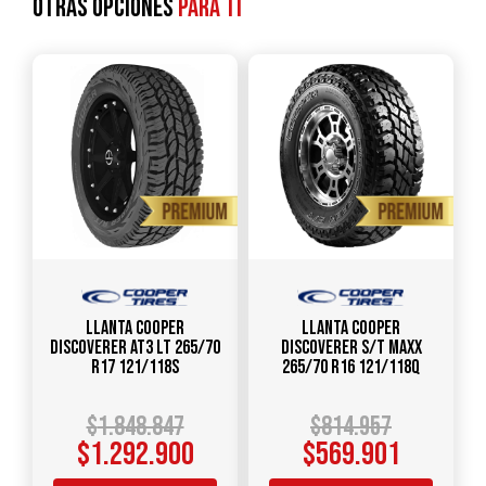
Otras opciones
para ti
Llanta COOPER
Llanta COOPER
DISCOVERER AT3 LT 265/70
Discoverer S/T Maxx
R17 121/118S
265/70 R16 121/118Q
$
1.848.847
$
814.957
$
1.292.900
$
569.901