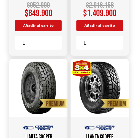
$
952.900
$
2.016.158
$
849.900
$
1.409.900
Añadir al carrito
Añadir al carrito
Comparar
Comparar
Llanta COOPER
Llanta COOPER