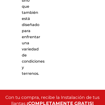
sino
que
también
está
diseñado
para
enfrentar
una
variedad
de
condiciones
y
terrenos.
Con tu compra, recibe la Instalación de tus
llantas
¡COMPLETAMENTE GRATIS!