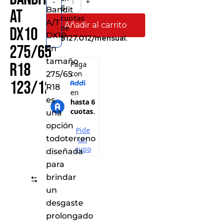
-
+
6
Bandit
AT
cuotas
A/T
Añadir al carrito
de
DX10
DX10
$127.012/mensual.
275/65
en
tamaño
R18
275/65
123/120S
R18
es
una
opción
todoterreno
diseñada
para
brindar
Comparar
un
desgaste
prolongado