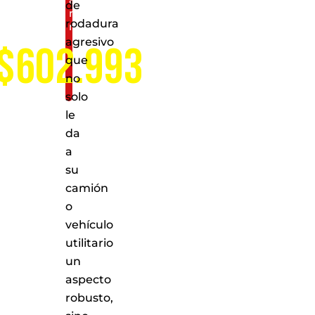
de
nivel
rodadura
nacional
agresivo
$602.993
que
no
solo
le
da
a
su
camión
o
vehículo
utilitario
un
aspecto
robusto,