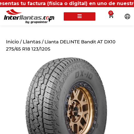
factura (física o digital) en uno de nuestros puntos 
0
Inicio
/
Llantas
/ Llanta DELINTE Bandit AT DX10
275/65 R18 123/120S