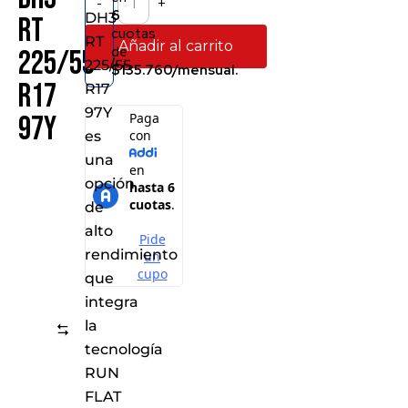
-
+
6
DH3
RT
cuotas
RT
Añadir al carrito
de
225/55
225/55
$135.760/mensual.
R17
R17
97Y
97Y
es
una
opción
de
alto
rendimiento
que
integra
la
Comparar
tecnología
RUN
FLAT