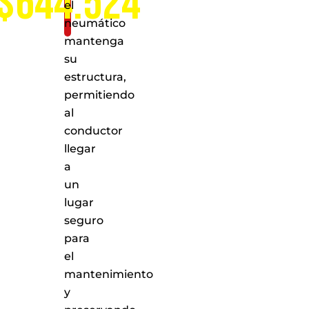
$644.524
el
neumático
mantenga
su
estructura,
permitiendo
al
conductor
llegar
a
un
lugar
seguro
para
el
mantenimiento
y