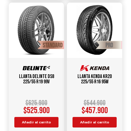
Llanta DELINTE DS8
Llanta KENDA KR20
225/55 R19 99V
225/55 R16 95W
$
625.900
$
544.900
$
525.900
$
457.900
Añadir al carrito
Añadir al carrito