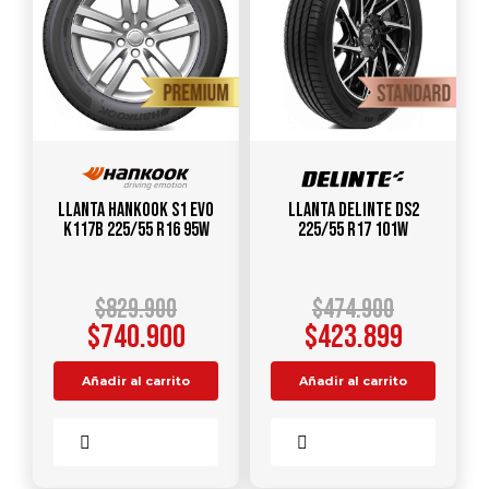
Llanta HANKOOK S1 Evo
Llanta DELINTE DS2
K117B 225/55 R16 95W
225/55 R17 101W
$
829.900
$
474.900
$
740.900
$
423.899
Añadir al carrito
Añadir al carrito
Comparar
Comparar