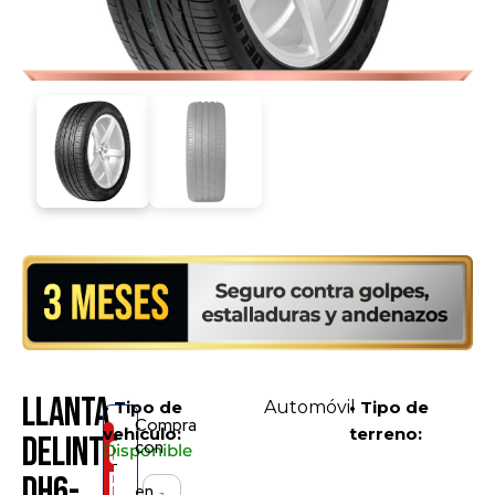
Llanta
• Tipo de
Automóvil
• Tipo de
Compra
vehículo:
terreno:
Delinte
Consíguelo
con
Disponible
por
DH6-
en