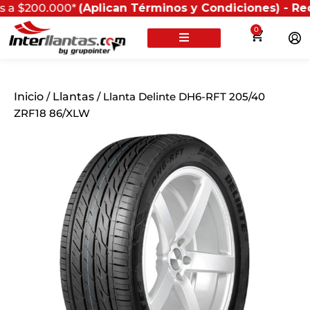
00.000*
(Aplican Términos y Condiciones) - Recuerda qu
0
Inicio
/
Llantas
/ Llanta Delinte DH6-RFT 205/40
ZRF18 86/XLW