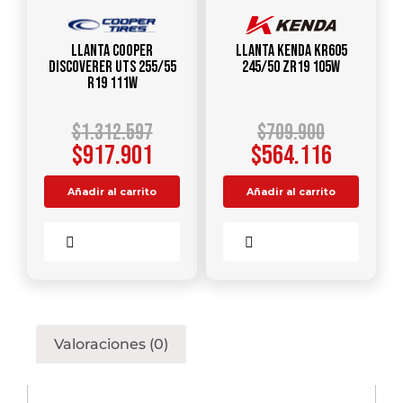
Llanta COOPER
Llanta KENDA KR605
DISCOVERER UTS 255/55
245/50 ZR19 105W
R19 111W
$
1.312.597
$
709.900
$
917.901
$
564.116
Añadir al carrito
Añadir al carrito
Comparar
Comparar
Valoraciones (0)