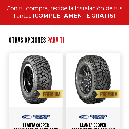
Con tu compra, recibe la Instalación de tus
llantas
¡COMPLETAMENTE GRATIS!
Otras opciones
para ti
Llanta COOPER
Llanta COOPER