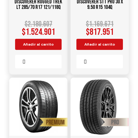
DISCOVERER RUGGED TREK
DISCOVERER STT PRO 30 X
LT 285/70 R17 121/118Q
9.50 R15 104Q
$
2.180.607
$
1.169.671
$
1.524.901
$
817.951
Añadir al carrito
Añadir al carrito
Comparar
Comparar