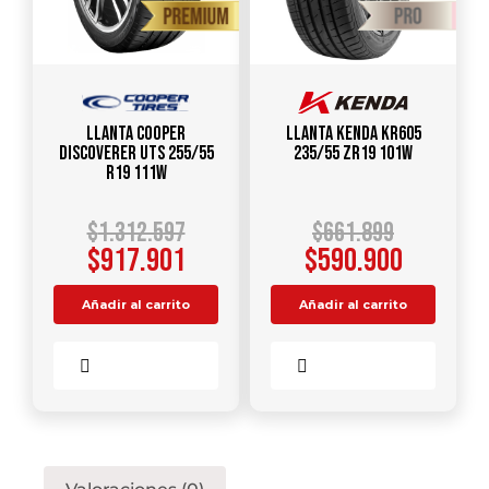
Llanta COOPER
Llanta KENDA KR605
DISCOVERER UTS 255/55
235/55 ZR19 101W
R19 111W
$
1.312.597
$
661.899
$
917.901
$
590.900
Añadir al carrito
Añadir al carrito
Comparar
Comparar