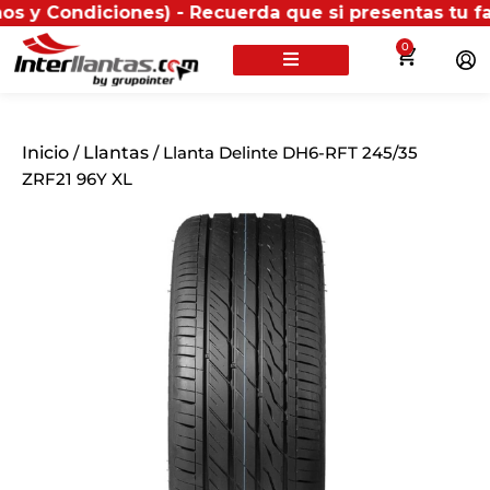
ondiciones) - Recuerda que si presentas tu factura (f
0
Inicio
/
Llantas
/ Llanta Delinte DH6-RFT 245/35
ZRF21 96Y XL