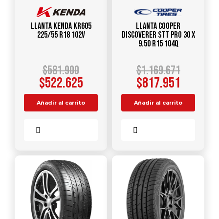
Llanta KENDA KR605
Llanta COOPER
225/55 R18 102V
DISCOVERER STT PRO 30 X
9.50 R15 104Q
$
581.900
$
1.169.671
$
522.625
$
817.951
Añadir al carrito
Añadir al carrito
Comparar
Comparar