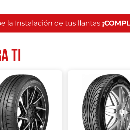
e la Instalación de tus llantas
¡COMPL
a ti