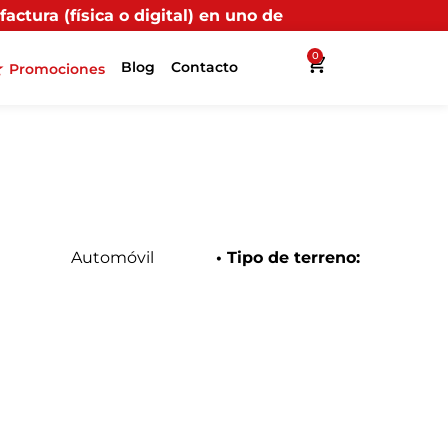
en uno de nuestros puntos propios, recibirás más benef
0
Blog
Contacto
Promociones
Automóvil
• Tipo de terreno: