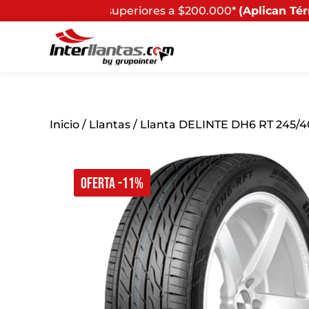
ores a $200.000*
(Aplican Términos y Condiciones) - Re
Inicio
/
Llantas
/ Llanta DELINTE DH6 RT 245/4
OFERTA -11%