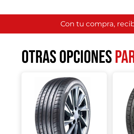
Con tu compra, recib
Otras opciones
par