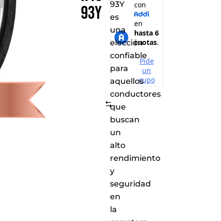
93Y
93Y
es
una
elección
confiable
para
aquellos
conductores
Comparar
que
buscan
un
alto
rendimiento
y
seguridad
en
la