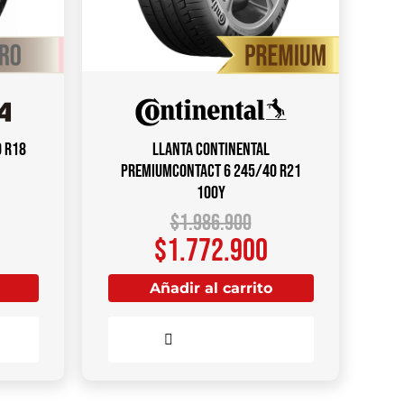
0 R18
Llanta CONTINENTAL
PremiumContact 6 245/40 R21
100Y
$
1.986.900
$
1.772.900
Añadir al carrito
Comparar