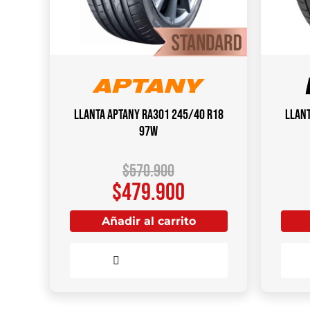
Llanta APTANY RA301 245/40 R18
Llant
97W
$
570.900
$
479.900
Añadir al carrito
Comparar