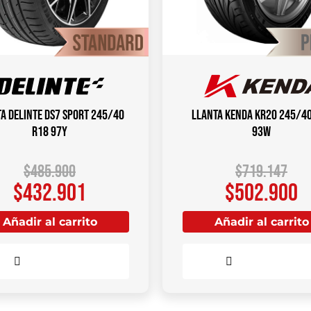
a DELINTE DS7 Sport 245/40
Llanta KENDA KR20 245/4
R18 97Y
93W
$
485.900
$
719.147
$
432.901
$
502.900
Añadir al carrito
Añadir al carrito
Comparar
Comparar