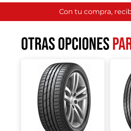
Con tu compra, recib
Otras opciones
par