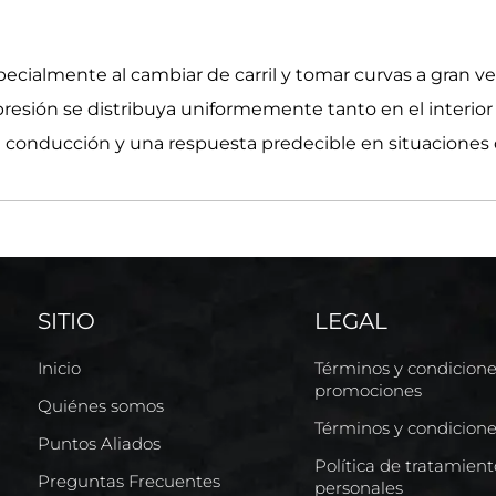
pecialmente al cambiar de carril y tomar curvas a gran ve
presión se distribuya uniformemente tanto en el interior c
a conducción y una respuesta predecible en situaciones
SITIO
LEGAL
Inicio
Términos y condicion
promociones
Quiénes somos
Términos y condicion
Puntos Aliados
Política de tratamien
Preguntas Frecuentes
personales