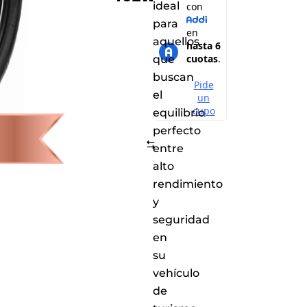
ideal
para
aquellos
que
buscan
el
equilibrio
perfecto
Comparar
entre
alto
rendimiento
y
seguridad
en
su
vehículo
de