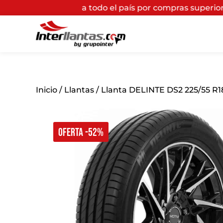
 todo el país por compras superiores a $200.000*
(Apli
Inicio
/
Llantas
/ Llanta DELINTE DS2 225/55 R
OFERTA -52%