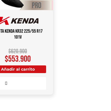
ta KENDA KR32 225/55 R17
101V
$
620.900
$
553.900
Añadir al carrito
Comparar