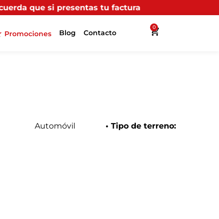
s tu factura (física o digital) en uno de nuestros pun
0
Blog
Contacto
Promociones
Automóvil
• Tipo de terreno: