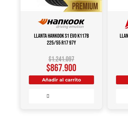
Llanta HANKOOK S1 Evo K117B
Llan
225/55 R17 97Y
$
1.241.097
$
867.900
Añadir al carrito
Comparar