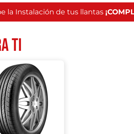
e la Instalación de tus llantas
¡COMPL
a ti