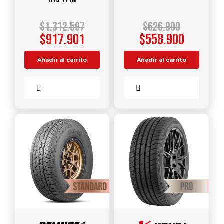
$
1.312.597
$
626.900
$
917.901
$
558.900
Añadir al carrito
Añadir al carrito
Comparar
Comparar