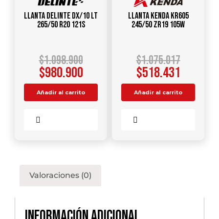
Llanta DELINTE DX/10 LT
Llanta KENDA KR605
265/50 R20 121S
245/50 ZR19 105W
$
1.098.900
$
1.075.017
$
980.900
$
518.431
Añadir al carrito
Añadir al carrito
Comparar
Comparar
Valoraciones (0)
Información adicional