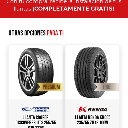
Con tu compra, recibe la Instalación de tus
llantas
¡COMPLETAMENTE GRATIS!
Otras opciones
para ti
Llanta COOPER
Llanta KENDA KR605
DISCOVERER UTS 255/55
235/55 ZR18 100W
R19 111W