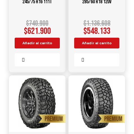
245/75 R16 111T
285/60 R18 120V
$
740.900
$
1.136.608
$
621.900
$
548.133
Añadir al carrito
Añadir al carrito
Comparar
Comparar