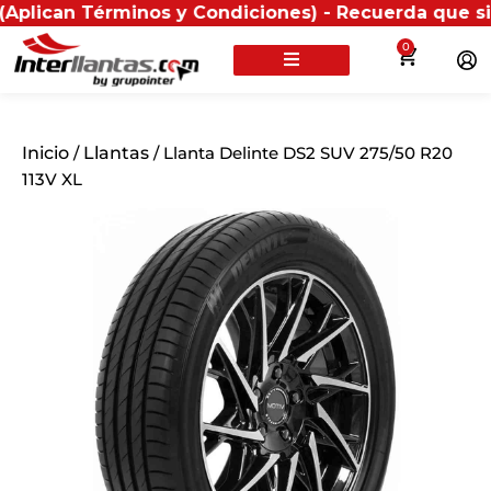
n Términos y Condiciones) - Recuerda que si presenta
0
Inicio
/
Llantas
/ Llanta Delinte DS2 SUV 275/50 R20
113V XL