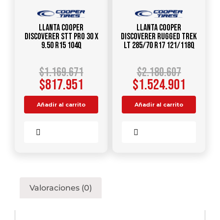
Llanta COOPER
Llanta COOPER
DISCOVERER STT PRO 30 X
DISCOVERER RUGGED TREK
9.50 R15 104Q
LT 285/70 R17 121/118Q
$
1.169.671
$
2.180.607
$
817.951
$
1.524.901
Añadir al carrito
Añadir al carrito
Comparar
Comparar
Valoraciones (0)