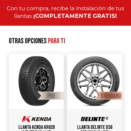
Con tu compra, recibe la Instalación de tus
llantas
¡COMPLETAMENTE GRATIS!
Otras opciones
para ti
Llanta KENDA KR628
Llanta DELINTE DS8