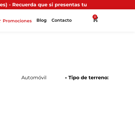
i presentas tu factura (física o digital) en uno de nu
0
Blog
Contacto
Promociones
Automóvil
• Tipo de terreno: