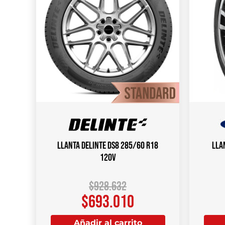
Llanta DELINTE DS8 285/60 R18
Lla
120V
$
928.632
$
693.010
Añadir al carrito