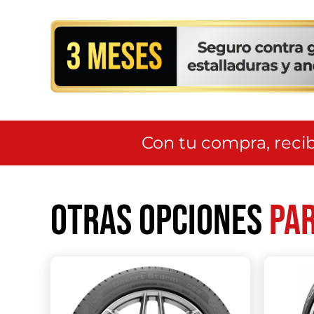
Con tu compra, recib
Otras opciones
par