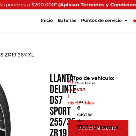
.000*
(Aplican Términos y Condiciones) - Recuerda que s
Inicio
Baterías
Puntos de servicio
35 ZR19 96Y XL
Llanta
• Tipo de vehículo:
Compra
Solo
Delinte
con
quedan
1
DS7
en
disponibles
6
Sport
cuotas
-
+
255/35
de
$108.319/mensual.
Añadir al carrito
ZR19