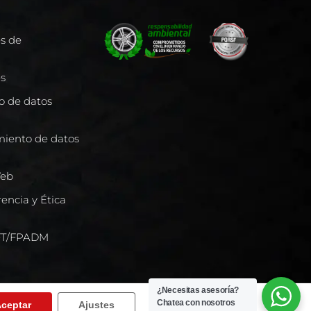
es de
es
to de datos
miento de datos
Web
encia y Ética
/FT/FPADM
¿Necesitas asesoría?
Chatea con nosotros
ceptar
Ajustes