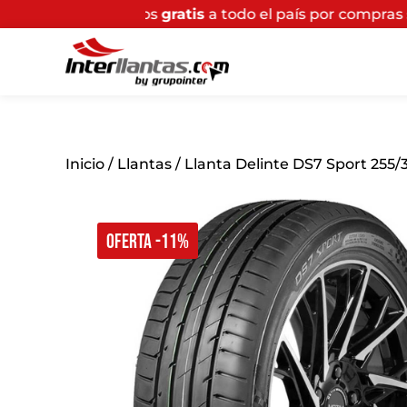
íos
gratis
a todo el país por compras superiores a $200
Inicio
/
Llantas
/ Llanta Delinte DS7 Sport 255/
OFERTA -11%