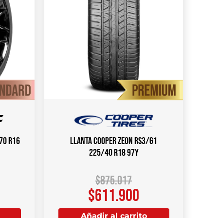
/70 R16
Llanta COOPER ZEON RS3/G1
225/40 R18 97Y
$
875.017
$
611.900
Añadir al carrito