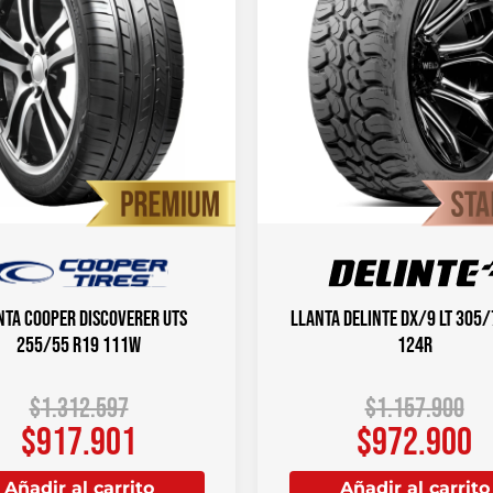
nta COOPER DISCOVERER UTS
Llanta DELINTE DX/9 LT 305
255/55 R19 111W
124R
$
1.312.597
$
1.157.900
$
917.901
$
972.900
Añadir al carrito
Añadir al carrito