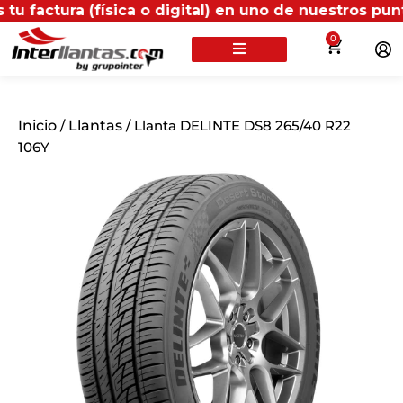
a (física o digital) en uno de nuestros puntos propio
0
Inicio
/
Llantas
/ Llanta DELINTE DS8 265/40 R22
106Y