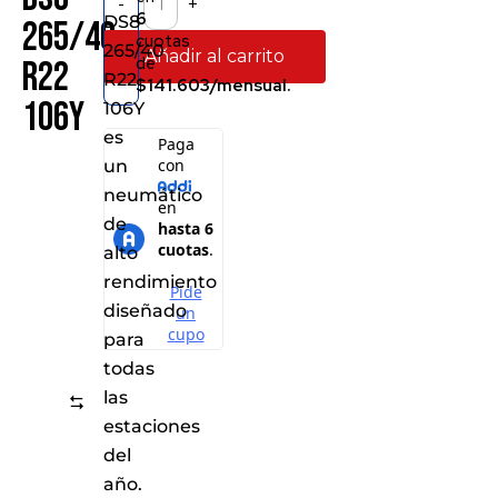
-
+
6
DS8
265/40
cuotas
265/40
Añadir al carrito
de
R22
R22
$141.603/mensual.
106Y
106Y
es
un
neumático
de
alto
rendimiento
diseñado
para
todas
las
Comparar
estaciones
del
año.