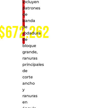
de
incluyen
servicio
patrones
a
nivel
de
nacional
banda
$672.262
de
rodadura
de
bloque
grande,
ranuras
principales
de
corte
ancho
y
ranuras
en