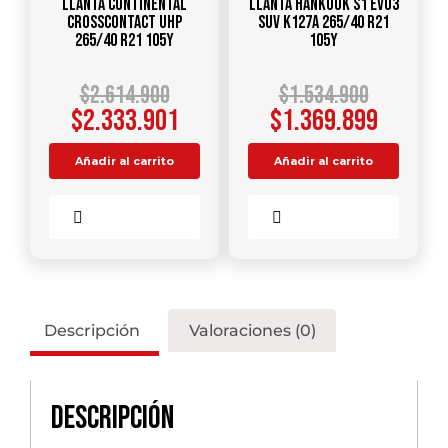
Llanta CONTINENTAL
Llanta HANKOOK S1 Evo3
CrossContact UHP
SUV K127A 265/40 R21
265/40 R21 105Y
105Y
$
2.614.900
$
1.534.900
$
2.333.901
$
1.369.899
Añadir al carrito
Añadir al carrito
Comparar
Comparar
Descripción
Valoraciones (0)
Descripción