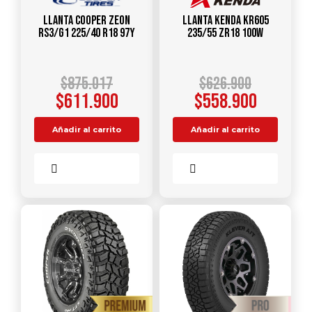
Llanta COOPER ZEON
Llanta KENDA KR605
RS3/G1 225/40 R18 97Y
235/55 ZR18 100W
$
875.017
$
626.900
$
611.900
$
558.900
Añadir al carrito
Añadir al carrito
Comparar
Comparar