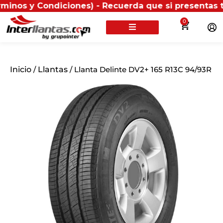
 y Condiciones) - Recuerda que si presentas tu factur
0
Inicio
/
Llantas
/ Llanta Delinte DV2+ 165 R13C 94/93R