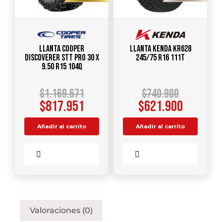
Llanta COOPER
Llanta KENDA KR628
DISCOVERER STT PRO 30 X
245/75 R16 111T
9.50 R15 104Q
$
1.169.671
$
740.900
$
817.951
$
621.900
Añadir al carrito
Añadir al carrito
Comparar
Comparar
Valoraciones (0)