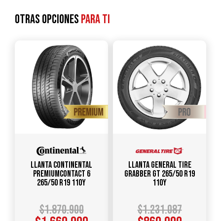
Otras opciones
para ti
Llanta CONTINENTAL
Llanta GENERAL TIRE
PremiumContact 6
Grabber GT 265/50 R19
265/50 R19 110Y
110Y
$
1.870.900
$
1.231.087