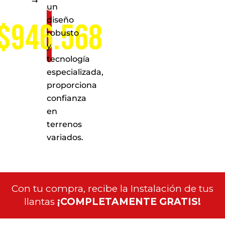
un
nacional
diseño
$946.568
robusto
y
tecnología
especializada,
proporciona
confianza
en
terrenos
variados.
Con tu compra, recibe la Instalación de tus
llantas
¡COMPLETAMENTE GRATIS!