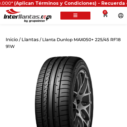
Aplican Términos y Condiciones) - Recuerda que si pr
0
Inicio
/
Llantas
/ Llanta Dunlop MAX050+ 225/45 RF18
91W