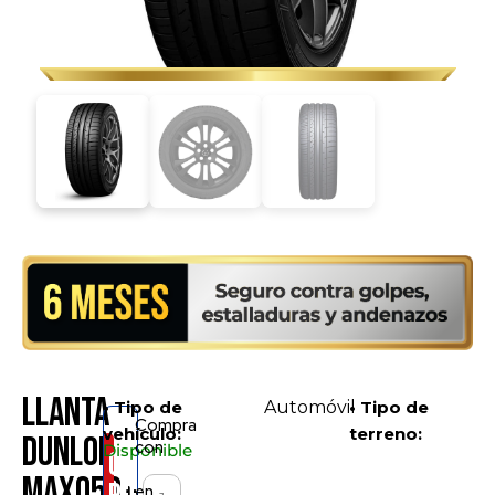
Llanta
• Tipo de
Automóvil
• Tipo de
Compra
vehículo:
terreno:
Dunlop
con
Disponible
Consíguelo
MAX050+
en