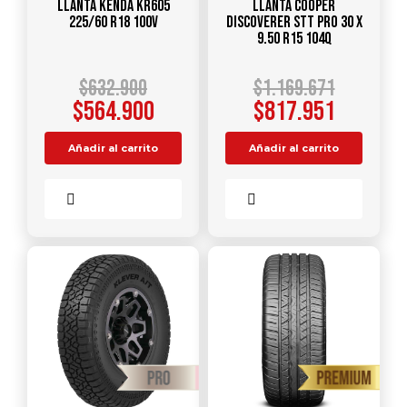
Llanta KENDA KR605
Llanta COOPER
225/60 R18 100V
DISCOVERER STT PRO 30 X
9.50 R15 104Q
$
632.900
$
1.169.671
$
564.900
$
817.951
Añadir al carrito
Añadir al carrito
Comparar
Comparar