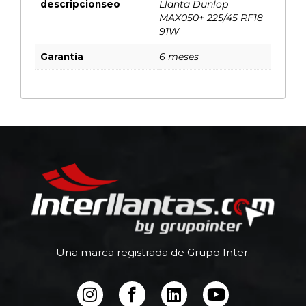
descripcionseo
Llanta Dunlop
MAX050+ 225/45 RF18
91W
Garantía
6 meses
Una marca registrada de Grupo Inter.