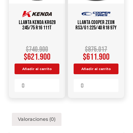
Llanta KENDA KR628
Llanta COOPER ZEON
245/75 R16 111T
RS3/G1 225/40 R18 97Y
$
740.900
$
875.017
$
621.900
$
611.900
Añadir al carrito
Añadir al carrito
Comparar
Comparar
Valoraciones (0)